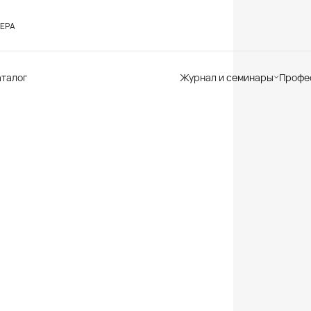
ЕРА
аталог
Журнал и семинары
Профе
Семинары
Те
Новости
по
Статьи
До
Мир Мапеи
От
Мнения
Ак