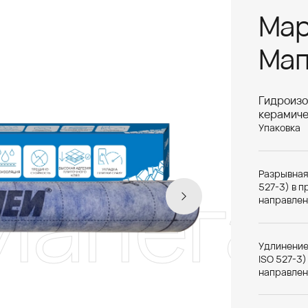
Map
Мап
Гидроиз
керамиче
Упаковка
апегар
Разрывная 
527-3) в 
направлен
Удлинение
ISO 527-3)
направлен