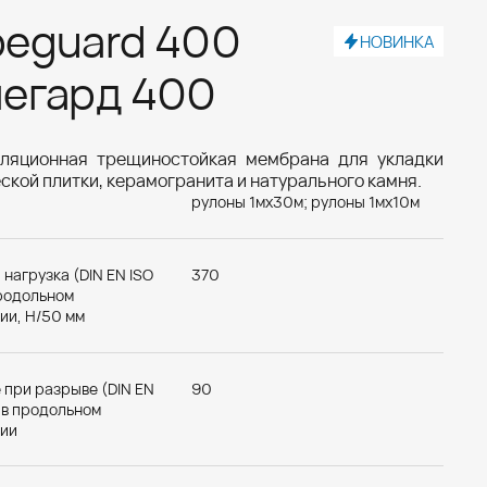
eguard 400
НОВИНКА
егард 400
оляционная трещиностойкая мембрана для укладки
ской плитки, керамогранита и натурального камня.
рулоны 1мх30м; рулоны 1мх10м
д 400
M
нагрузка (DIN EN ISO
370
продольном
ии, Н/50 мм
 при разрыве (DIN EN
90
 в продольном
ии