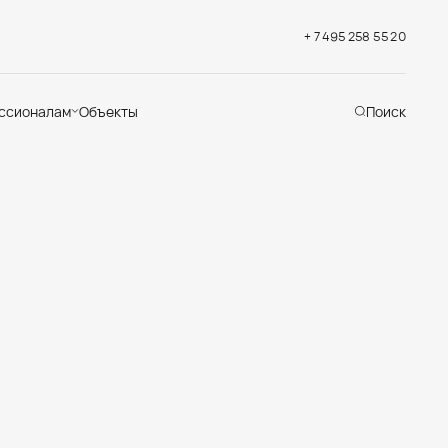
+ 7 495 258 55 20
ссионалам
Объекты
Поиск
хническая
ддержка
кументация
раслевые решения
адемия