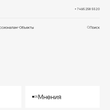
+ 7 495 258 55 20
ссионалам
Объекты
Поиск
хническая
ддержка
кументация
раслевые решения
адемия
Мнения
05