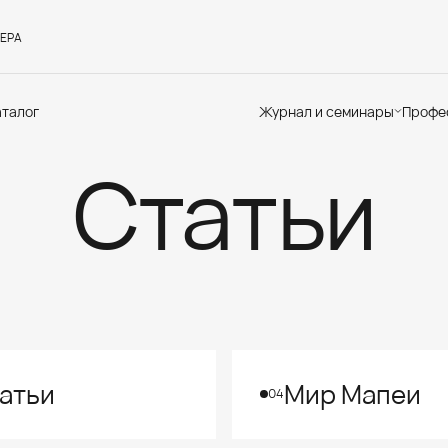
ЕРА
аталог
Журнал и семинары
Профе
Статьи
Семинары
Те
Новости
по
Статьи
До
Мир Мапеи
От
Мнения
Ак
атьи
Мир Мапеи
04