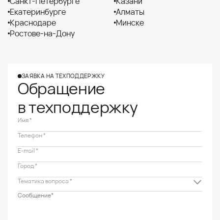
Санкт-Петербурге
Казани
Екатеринбурге
Алматы
Краснодаре
Минске
Ростове-на-Дону
ЗАЯВКА НА ТЕХПОДДЕРЖКУ
Обращение
в техподдержку
Имя *
Телефон *
E-mail *
Город *
Тематика вопроса *
Укладка плитки, керамогранита, мозаики и камня
Строительство и ремонт бассейна с ж/б чашей
Системы и материалы для ремонта бетона