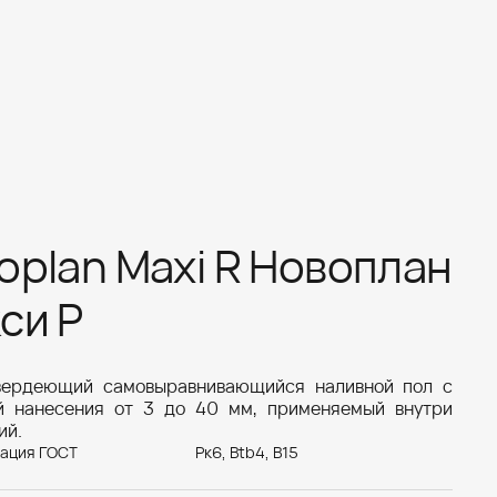
oplan Maxi R Новоплан
си Р
вердеющий самовыравнивающийся наливной пол с
й нанесения от 3 до 40 мм, применяемый внутри
ий.
ация ГОСТ
Рк6, Btb4, B15