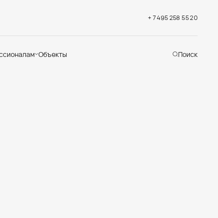
+ 7 495 258 55 20
ссионалам
Объекты
Поиск
хническая
ддержка
кументация
раслевые решения
адемия