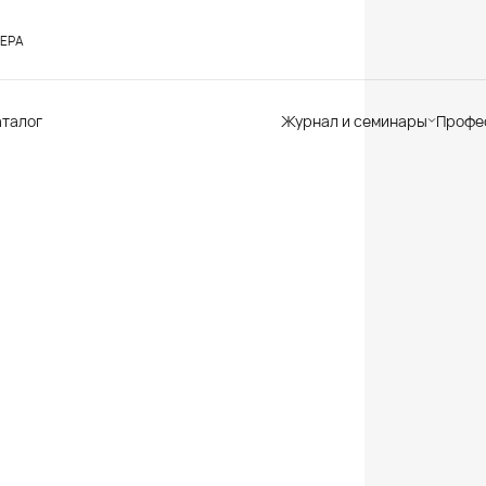
ЕРА
аталог
Журнал и семинары
Профе
Семинары
Те
Новости
по
Статьи
До
Мир Мапеи
От
Мнения
Ак