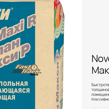
Nov
Мак
Быстрот
толщино
помещен
Классифик