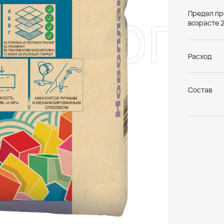
овопла
Предел пр
возрасте 2
Расход
Состав