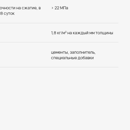
н Макси
очности на сжатие, в
> 22 МПа
8 суток
1,8 кг/м
на каждый мм толщины
2
цементы, заполнитель,
специальные добавки