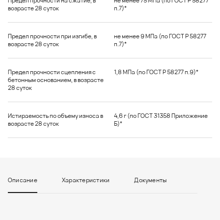
Предел прочности на сжатие, в
не менее 75 МПа (по ГОСТ Р 58277
возрасте 28 суток
п.7)*
Предел прочности при изгибе, в
не менее 9 МПа (по ГОСТ Р 58277
возрасте 28 суток
п.7)*
Предел прочности сцепления с
1,8 МПа (по ГОСТ Р 58277 п.9)*
бетонным основанием, в возрасте
28 суток
Истираемость по объему износа в
4,6 г (по ГОСТ 31358 Приложение
возрасте 28 суток
Б)*
Описание
Характеристики
Документы