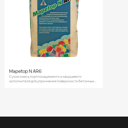
Mapetop N AR6
Сухая смесь портландцемента и кварцевого
заполнителя для упрочнения поверхности бетонных
полов под умеренные истирающие и ударные
нагрузки.