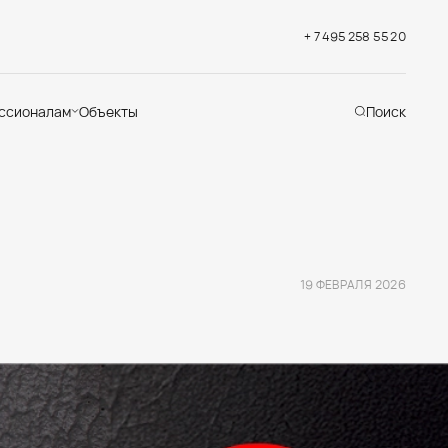
+ 7 495 258 55 20
ссионалам
Объекты
Поиск
хническая
ддержка
кументация
раслевые решения
адемия
19 ФЕВРАЛЯ 2026