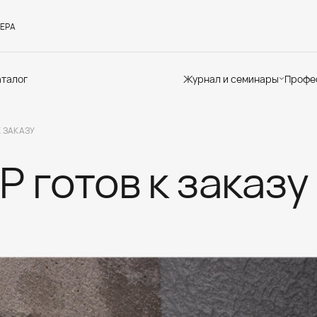
ЕРА
аталог
Журнал и семинары
Профе
Семинары
Те
Новости
по
К ЗАКАЗУ
Статьи
До
Мир Мапеи
От
Р готов к заказу
Мнения
Ак