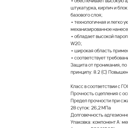
• обеспечивает высокую а
штукатурка, кирпич и бло
базового слоя;
• технологичная и легко 
механизированное нанесе
• обладает высокой паро
W20;
• широкая область примен
• соответствует требовани
Защита от проникания, по
принципу: 8.2 (С) Повыше
Класc в соответствии с ГО
Прочность сцепления с осн
Предел прочности при сжа
28 суток: 26,2 МПа
Долговечность адгезионно
Упаковка: компонент А: ме