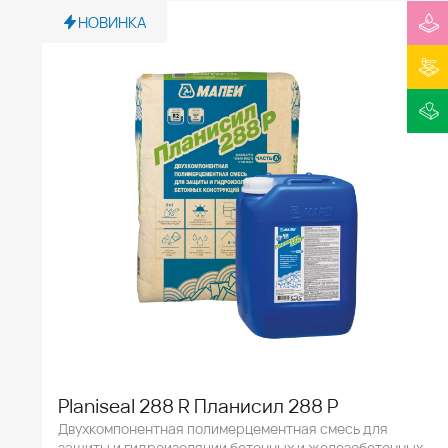
НОВИНКА
Planiseal 288 R Планисил 288 Р
Двухкомпонентная полимерцементная смесь для
защиты и гидроизоляции бетонных и железобетонных