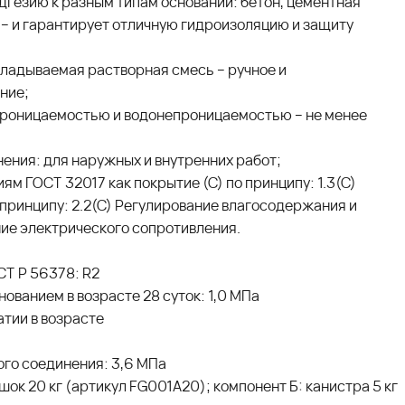
дгезию к разным типам оснований: бетон, цементная
к – и гарантирует отличную гидроизоляцию и защиту
укладываемая растворная смесь – ручное и
ние;
проницаемостью и водонепроницаемостью – не менее
ения: для наружных и внутренних работ;
ям ГОСТ 32017 как покрытие (С) по принципу: 1.3(С)
 принципу: 2.2(С) Регулирование влагосодержания и
ние электрического сопротивления.
СТ Р 56378: R2
ованием в возрасте 28 суток: 1,0 МПа
тии в возрасте
го соединения: 3,6 МПа
шок 20 кг (артикул FG001A20); компонент Б: канистра 5 кг