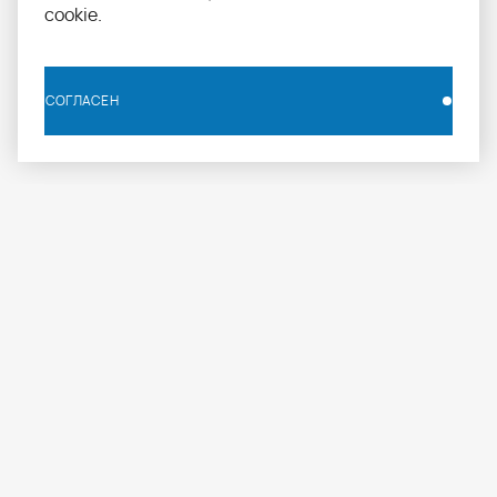
cookie.
СОГЛАСЕН
СОГЛАСЕН
info.russia@aomapei.ru
+ 7 495 258 55 20
АО «МАПЕИ»: ул. Дербеневская набережная, д. 7,
стр. 4, Москва, Россия, 115114
МАПЕИ
ПРОФЕССИОНАЛАМ
ПРОДУКЦИЯ
О компании
Журнал
Каталог