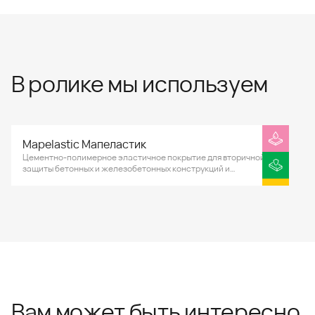
В ролике мы используем
Mapelastic Мапеластик
Цементно-полимерное эластичное покрытие для вторичной
защиты бетонных и железобетонных конструкций и
гидроизоляции плавательных бассейнов, душевых, ванных
комнат, балконов и террас. Величина перекрытия активных
трещин в основании до 0,8 мм. Сохранение заявленных
характеристик при отрицательных температурах до -20°С.
Вам может быть интересно