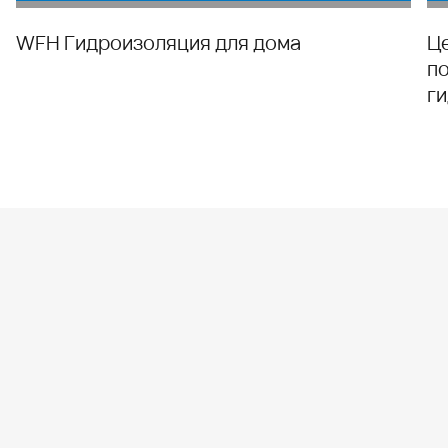
WFH Гидроизоляция для дома
Ц
п
г