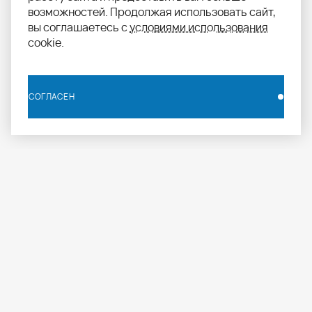
возможностей. Продолжая использовать сайт,
вы соглашаетесь с
условиями использования
cookie.
СОГЛАСЕН
СОГЛАСЕН
info.russia@aomapei.ru
+ 7 495 258 55 20
АО «МАПЕИ»: ул. Дербеневская набережная, д. 7,
стр. 4, Москва, Россия, 115114