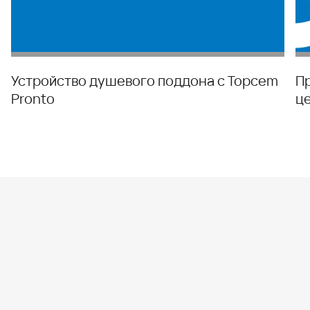
Устройство душевого поддона с Topcem
П
Pronto
ц