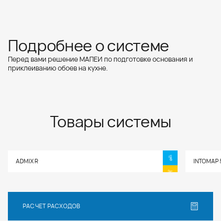
www.mapei.com
Подробнее о системе
Перед вами решение МАПЕИ по подготовке основания и
приклеиванию обоев на кухне.
Товары системы
ADMIX R
INTOMAP 
РАСЧЕТ РАСХОДОВ