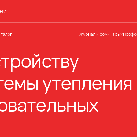
ЕРА
аталог
Журнал и семинары
Профе
Семинары
Те
стройству
Новости
по
Статьи
До
Мир Мапеи
От
темы утепления 
Мнения
Ак
овательных