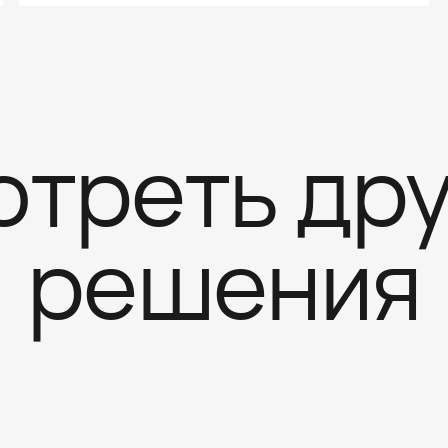
или керамической плитки.
треть др
решения