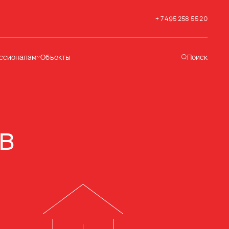
+ 7 495 258 55 20
ссионалам
Объекты
Поиск
хническая
ддержка
кументация
раслевые решения
в
адемия