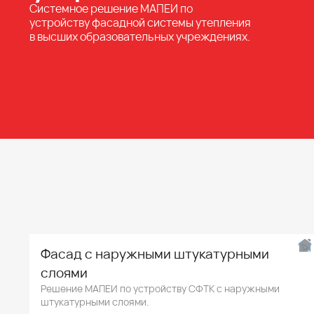
Системное решение МАПЕИ по
устройству фасадной системы утепления
в высших образовательных учреждениях.
Фасад с наружными штукатурными
слоями
Решение МАПЕИ по устройству СФТК с наружными
штукатурными слоями.