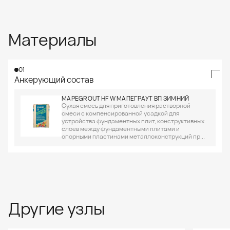
Материалы
01
Анкерующий состав
MAPEGROUT HF W МАПЕГРАУТ ВП ЗИМНИЙ
Сухая смесь для приготовления растворной
смеси с компенсированной усадкой для
устройства фундаментных плит, конструктивных
слоев между фундаментными плитами и
опорными пластинами металлоконструкций пр...
Другие узлы