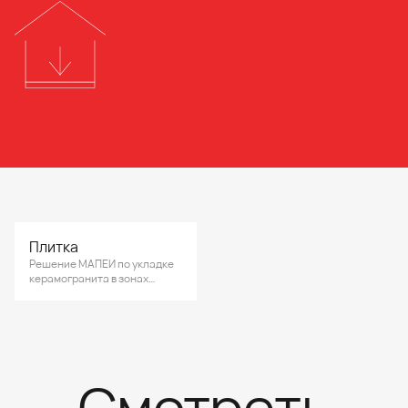
Плитка
Решение МАПЕИ по укладке
керамогранита в зонах
хранения продуктов
объектов общественного
питания.
Смотреть