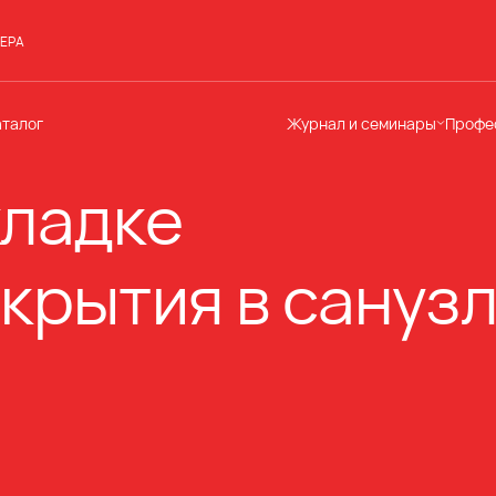
ЕРА
аталог
Журнал и семинары
Профе
Семинары
Те
кладке
Новости
по
Статьи
До
Мир Мапеи
От
крытия в сануз
Мнения
Ак