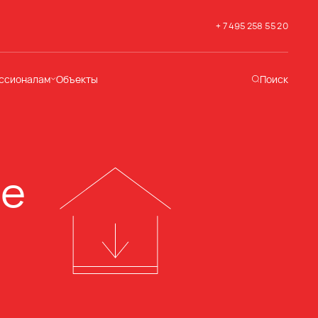
+ 7 495 258 55 20
ссионалам
Объекты
Поиск
хническая
ддержка
кументация
раслевые решения
ле
адемия