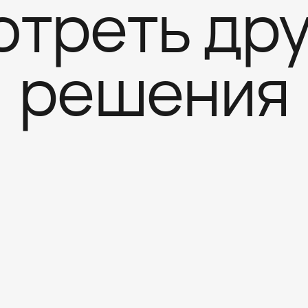
треть др
решения