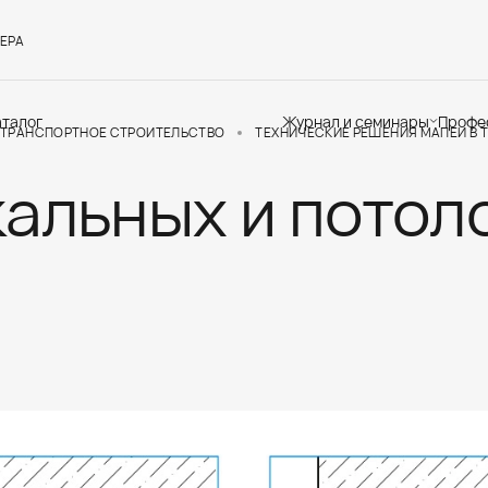
ЕРА
аталог
Журнал и семинары
Профе
ТРАНСПОРТНОЕ СТРОИТЕЛЬСТВО
ТЕХНИЧЕСКИЕ РЕШЕНИЯ МАПЕИ В
кальных и потол
Семинары
Те
Новости
по
Статьи
До
Мир Мапеи
От
Мнения
Ак