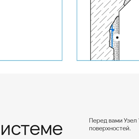
Граница слоев ремонтного материала
системе
Перед вами Узел 
поверхностей.