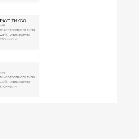
РАУТ ТИКСО
ния
тиксотропного типа
ащей полимерную
етонных и
0
ния
тиксотропного типа
ащей полимерную
етонных и