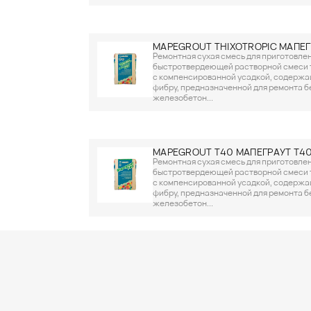
MAPEGROUT THIXOTROPIC МАПЕГ
Ремонтная сухая смесь для приготовле
быстротвердеющей растворной смеси 
с компенсированной усадкой, содерж
фибру, предназначенной для ремонта б
железобетон...
MAPEGROUT T40 МАПЕГРАУТ Т4
Ремонтная сухая смесь для приготовле
быстротвердеющей растворной смеси 
с компенсированной усадкой, содерж
фибру, предназначенной для ремонта б
железобетон...