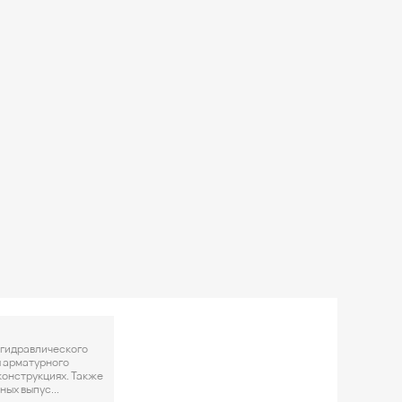
 гидравлического
 арматурного
конструкциях. Также
ых выпус...