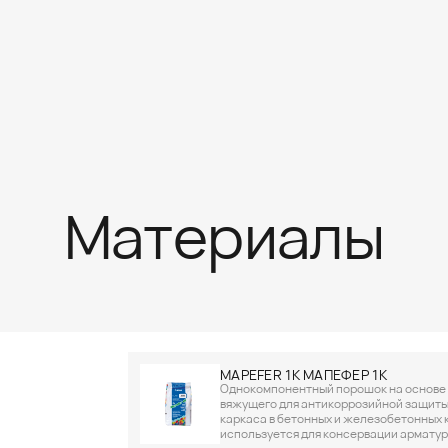
Материалы
MAPEFER 1K МАПЕФЕР 1К
Однокомпонентный порошок на основе
вяжущего для антикоррозийной защиты
каркаса в бетонных и железобетонных 
используется для консервации арматурн