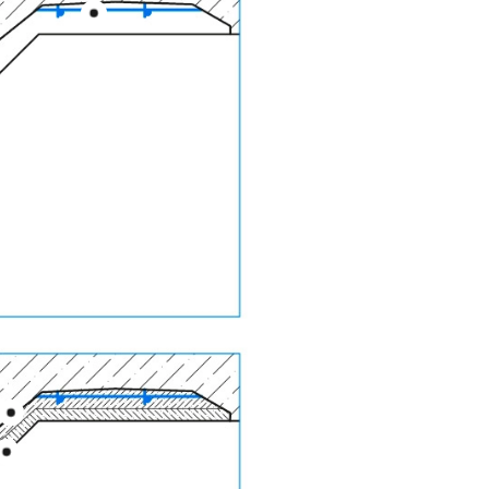
a2 1/2
ийной
льзуется