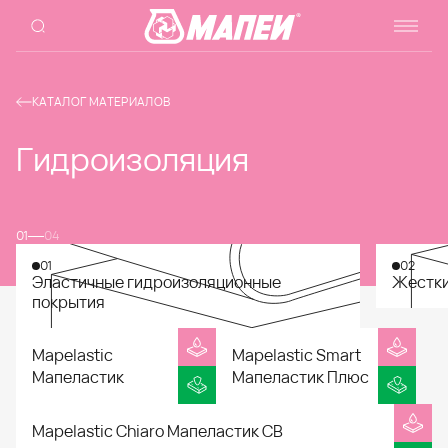
КАТАЛОГ МАТЕРИАЛОВ
Гидроизоляция
01
04
01
02
Эластичные гидроизоляционные
Жестки
покрытия
Mapelastic
Mapelastic Smart
Мапеластик
Мапеластик Плюс
Mapelastic Chiaro Мапеластик СВ