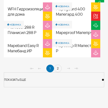
НОВИНКА
WFH Гидроизоляция
Mapeguard 400
для дома
Мапегард 400
НОВИНКА
НОВИНКА
Planiseal 288 R
Планисил 288 Р
Mapeproof Мапепруф
НОВИНКА
Mapeband Easy R
Mapestop R Мапестоп
Мапебанд ИР
Р
1
2
ПОКАЗАТЬ ЕЩЕ
ПОКАЗАТЬ ЕЩЕ