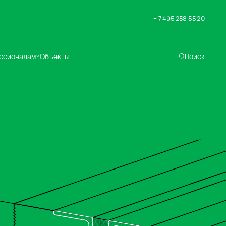
+ 7 495 258 55 20
ссионалам
Объекты
Поиск
хническая
ддержка
кументация
раслевые решения
адемия