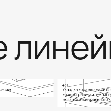
линейк
03
оляция
Укладка керамической пл
керамогранита, стеклянн
мозаики и натурального 