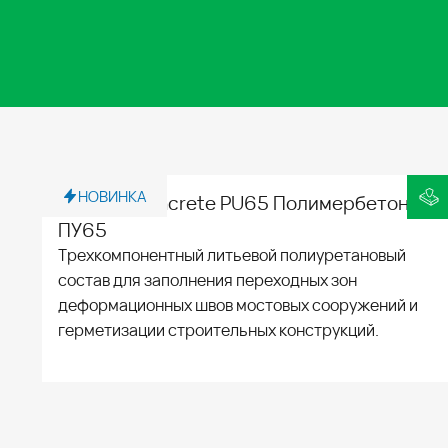
НОВИНКА
Polymer Concrete PU65 Полимербетон
ПУ65
Трехкомпонентный литьевой полиуретановый
состав для заполнения переходных зон
деформационных швов мостовых сооружений и
герметизации строительных конструкций.