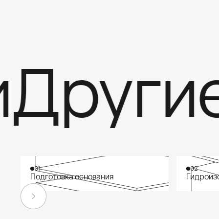
ругие 
01
02
Подготовка основания
Гидроиз