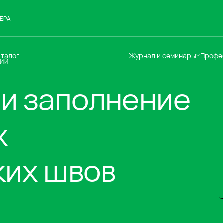
ЕРА
аталог
Журнал и семинары
Профе
ЦИЙ
Семинары
Те
 и заполнение
Новости
по
Статьи
До
Мир Мапеи
От
х
Мнения
Ак
ких швов