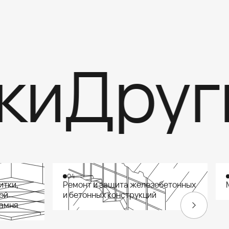
и
Други
04
итки,
Ремонт и защита железобетонных
ой
и бетонных конструкций
камня