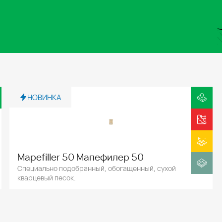
НОВИНКА
Mapefiller 50 Мапефилер 50
Специально подобранный, обогащенный, сухой
кварцевый песок.