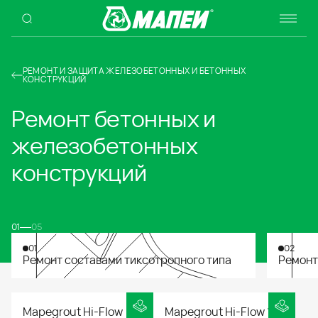
РЕМОНТ И ЗАЩИТА ЖЕЛЕЗОБЕТОННЫХ И БЕТОННЫХ
КОНСТРУКЦИЙ
Ремонт бетонных и
железобетонных
конструкций
01
05
01
02
Ремонт составами тиксотропного типа
Ремонт
Mapegrout Hi-Flow
Mapegrout Hi-Flow 10