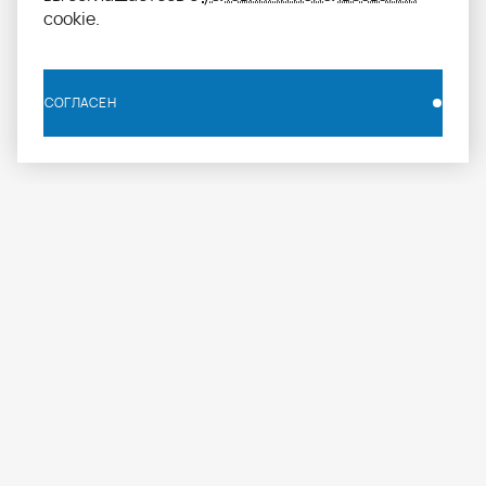
cookie.
СОГЛАСЕН
СОГЛАСЕН
info.russia@aomapei.ru
+ 7 495 258 55 20
АО «МАПЕИ»: ул. Дербеневская набережная, д. 7,
стр. 4, Москва, Россия, 115114
МАПЕИ
ПРОФЕССИОНАЛАМ
ПРОДУКЦИЯ
О компании
Журнал
Каталог