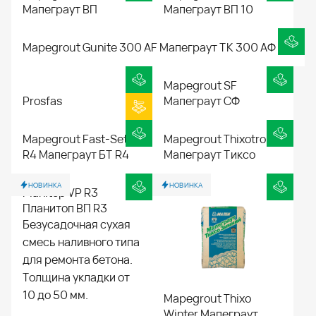
Мапеграут ВП
Мапеграут ВП 10
Mapegrout Gunite 300 AF Мапеграут ТК 300 АФ
Mapegrout SF
Prosfas
Мапеграут СФ
Mapegrout Fast-Set
Mapegrout Thixotropic
R4 Мапеграут БТ R4
Мапеграут Тиксо
НОВИНКА
НОВИНКА
Planitop VP R3
Планитоп ВП R3
Безусадочная сухая
смесь наливного типа
для ремонта бетона.
Толщина укладки от
10 до 50 мм.
Mapegrout Thixo
Winter Мапеграут