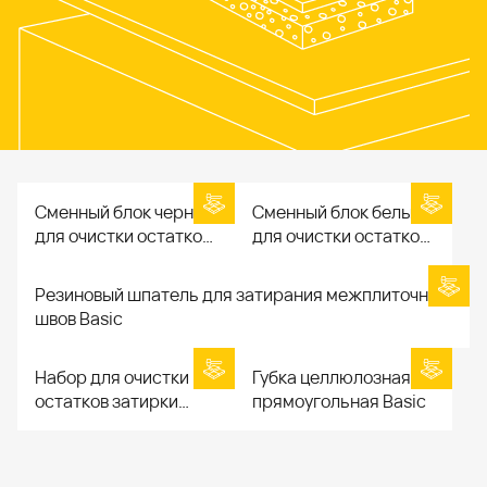
Сменный блок черный
Сменный блок белый
для очистки остатков
для очистки остатков
затирки Basic
затирки Basic
Резиновый шпатель для затирания межплиточных
швов Basic
Набор для очистки
Губка целлюлозная
остатков затирки
прямоугольная Basic
Basic