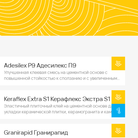
Adesilex P9 Адесилекс П9
Улучшенная клеевая смесь на цементной основе с
повышенной стойкостью к сползанию и с увеличенным
открытым временем для керамической плитки,
керамогранита и натурального камня.
Keraflex Extra S1 Керафлекс Экстра S1
Эластичный плиточный клей на цементной основе для
укладки керамической плитки, керамогранита и камня,
включая крупные форматы.
Granirapid Гранирапид