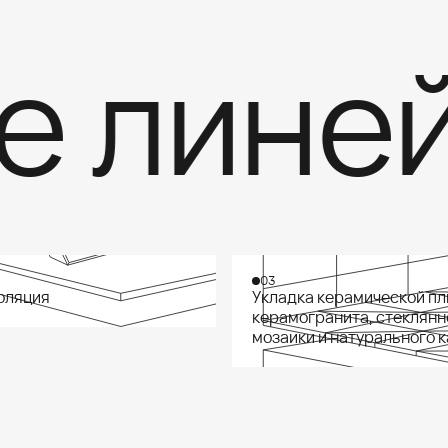
линейк
03
оляция
Укладка керамической пл
керамогранита, стеклянн
мозаики и натурального 