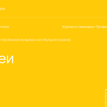
ЕРА
аталог
Журнал и семинары
Профе
Семинары
Те
 СТЕКЛЯННОЙ МОЗАИКИ И НАТУРАЛЬНОГО КАМНЯ
Новости
по
Статьи
До
еи
Мир Мапеи
От
Мнения
Ак