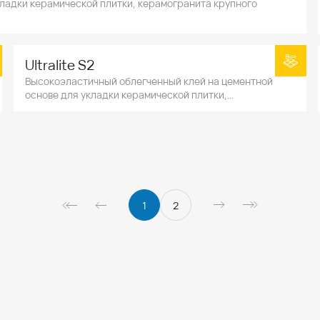
ладки керамической плитки, керамогранита крупного
Ultralite S2
Высокоэластичный облегченный клей на цементной
основе для укладки керамической плитки,
натурального камня, идеален для укладки тонкого
керамогранита.
1
2