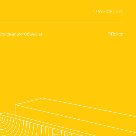
+ 7 495 258 55 20
ссионалам
Объекты
Поиск
хническая
ддержка
кументация
раслевые решения
адемия