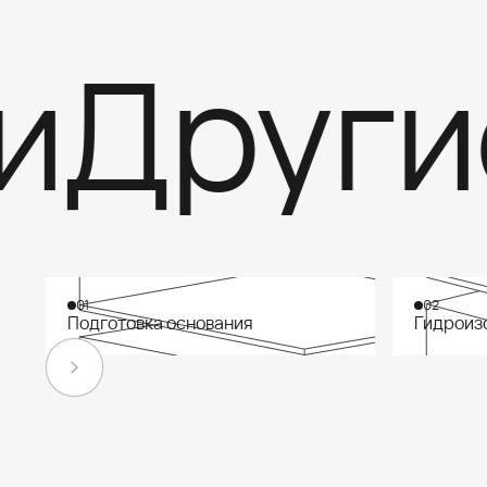
Другие 
01
02
Подготовка основания
Гидроиз