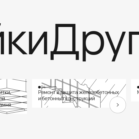
и
Други
04
итки,
Ремонт и защита железобетонных
ой
и бетонных конструкций
камня