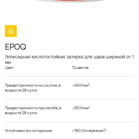
EPOQ
Эпоксидная кислотостойкая затирка для швов шириной от 1
мм.
Цвет
12 цветов
2
Предел прочности на сжатие, в
>45 Н/мм
возрасте 28 суток
2
Предел прочности при изгибе, в
>30 Н/мм
возрасте 28 суток
3
Устойчивость к истиранию
<180 (потеря в мм
)