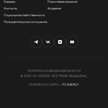
Карьера
Отраслевые решения
Контакты
Академия
Социальная ответственность
Пользовательское соглашение
Мы используем файлы cookies, чтобы улучшить
работу сайта и предоставить вам больше
ПОЛИТИКА КОНФИДЕНЦИАЛЬНОСТИ
возможностей. Продолжая использовать сайт,
© 2026. АО «МАПЕИ». ВСЕ ПРАВА ЗАЩИЩЕНЫ.
вы соглашаетесь с
условиями использования
cookie.
РАЗРАБОТКА САЙТА —
ITS.AGENCY
СОГЛАСЕН
СОГЛАСЕН