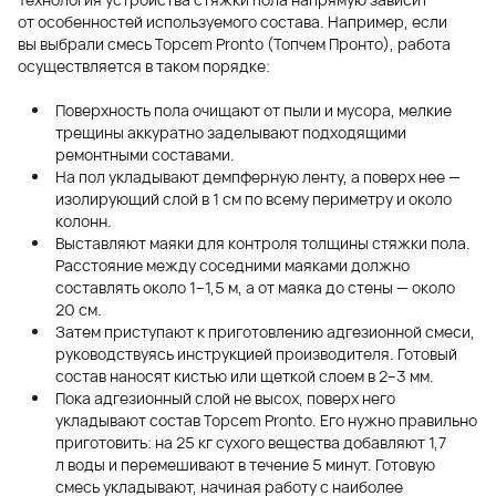
от особенностей используемого состава. Например, если
вы выбрали смесь Topcem Pronto (Топчем Пронто), работа
осуществляется в таком порядке:
Поверхность пола очищают от пыли и мусора, мелкие
трещины аккуратно заделывают подходящими
ремонтными составами.
На пол укладывают демпферную ленту, а поверх нее —
изолирующий слой в 1 см по всему периметру и около
колонн.
Выставляют маяки для контроля толщины стяжки пола.
Расстояние между соседними маяками должно
составлять около 1–1,5 м, а от маяка до стены — около
20 см.
Затем приступают к приготовлению адгезионной смеси,
руководствуясь инструкцией производителя. Готовый
состав наносят кистью или щеткой слоем в 2–3 мм.
Пока адгезионный слой не высох, поверх него
укладывают состав Topcem Pronto. Его нужно правильно
приготовить: на 25 кг сухого вещества добавляют 1,7
л воды и перемешивают в течение 5 минут. Готовую
смесь укладывают, начиная работу с наиболее