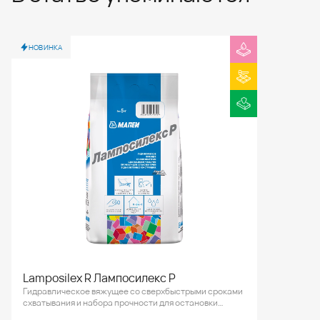
НОВИНКА
Lamposilex R Лампосилекс Р
Гидравлическое вяжущее со сверхбыстрыми сроками
схватывания и набора прочности для остановки
активного водопритока.