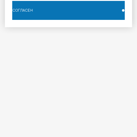
СОГЛАСЕН
СОГЛАСЕН
info.russia@aomapei.ru
+ 7 495 258 55 20
АО «МАПЕИ»: ул. Дербеневская набережная, д. 7,
стр. 4, Москва, Россия, 115114
МАПЕИ
ПРОФЕССИОНАЛАМ
ПРОДУКЦИЯ
О компании
Журнал
Каталог
Где купить
Документация
Объекты
Калькулятор расходов
Техническая поддержка