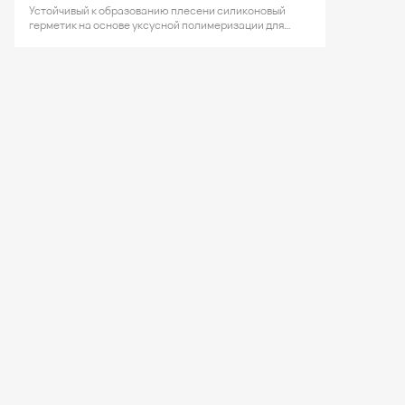
Устойчивый к образованию плесени силиконовый
герметик на основе уксусной полимеризации для
санитарно-технических работ.