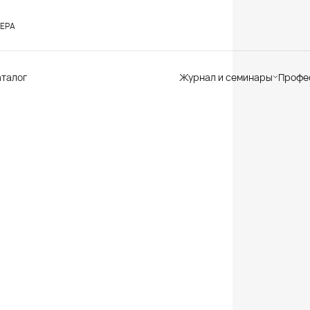
ЕРА
аталог
Журнал и семинары
Профе
Семинары
Те
Новости
по
Статьи
До
Мир Мапеи
От
Мнения
Ак