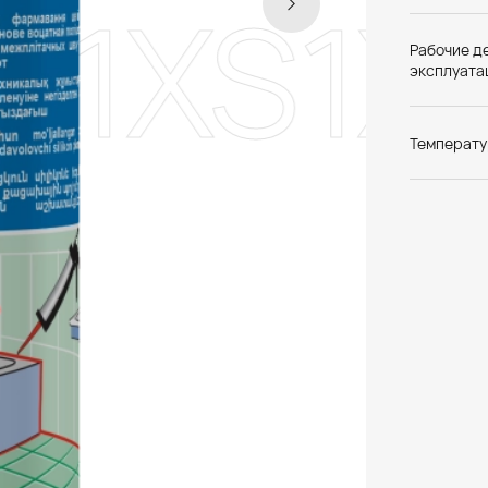
S1
XS1
X
Рабочие д
эксплуата
Температу