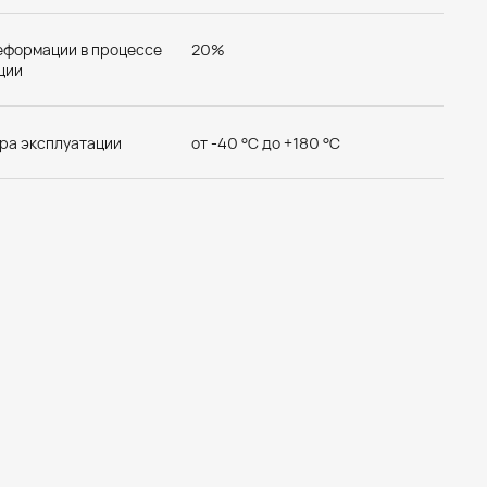
S1
XS1
еформации в процессе
20%
ции
ра эксплуатации
от -40 °С до +180 °С