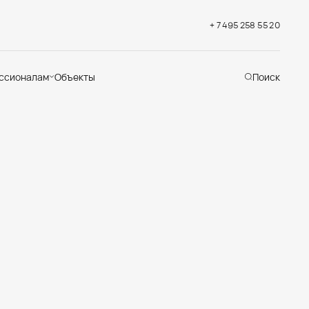
+ 7 495 258 55 20
ссионалам
Объекты
Поиск
хническая
ддержка
кументация
раслевые решения
адемия