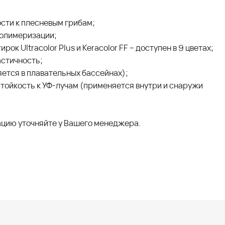
сти к плесневым грибам;
полимеризации;
рок Ultracolor Plus и Keracolor FF – доступен в 9 цветах;
астичность;
ется в плавательных бассейнах);
тойкость к УФ-лучам (применяется внутри и снаружи
цию уточняйте у Вашего менеджера.