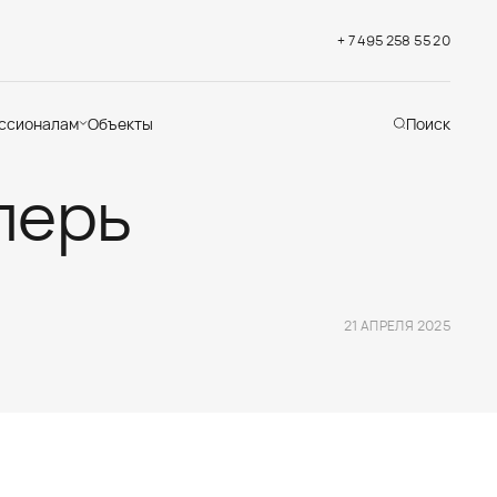
+ 7 495 258 55 20
ссионалам
Объекты
Поиск
перь
хническая
ддержка
кументация
раслевые решения
адемия
21 АПРЕЛЯ 2025