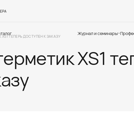
ЕРА
аталог
Журнал и семинары
Профе
XS1 ТЕПЕРЬ ДОСТУПЕН К ЗАКАЗУ
герметик XS1 те
Семинары
Те
Новости
по
Статьи
До
Мир Мапеи
От
казу
Мнения
Ак