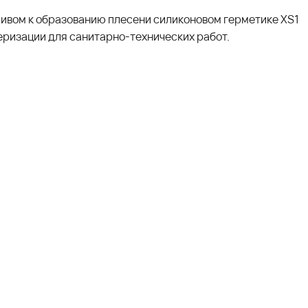
ивом к образованию плесени силиконовом герметике XS1
еризации для санитарно-технических работ.