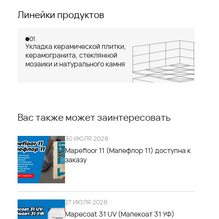
Линейки продуктов
01
Укладка керамической плитки,
керамогранита, стеклянной
мозаики и натурального камня
Вас также может заинтересовать
30 ИЮЛЯ 2026
Mapefloor 11 (Мапефлор 11) доступна к
заказу
27 ИЮЛЯ 2026
Mapecoat 31 UV (Мапекоат 31 УФ)