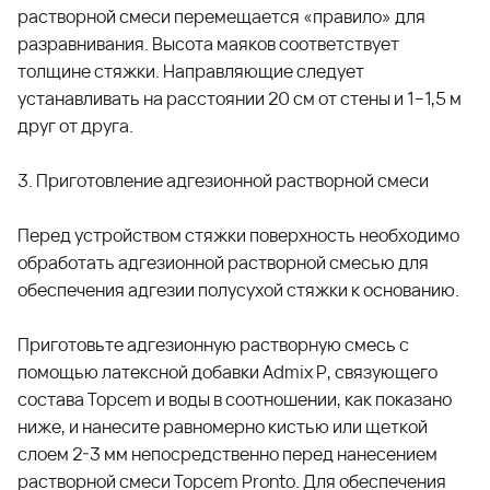
растворной смеси перемещается «правило» для
разравнивания. Высота маяков соответствует
толщине стяжки. Направляющие следует
устанавливать на расстоянии 20 см от стены и 1–1,5 м
друг от друга.
3. Приготовление адгезионной растворной смеси
Перед устройством стяжки поверхность необходимо
обработать адгезионной растворной смесью для
обеспечения адгезии полусухой стяжки к основанию.
Приготовьте адгезионную растворную смесь с
помощью латексной добавки
Admix P
, связующего
состава
Topcem
и воды в соотношении, как показано
ниже, и нанесите равномерно кистью или щеткой
слоем 2-3 мм непосредственно перед нанесением
растворной смеси
Topcem Pronto
. Для обеспечения