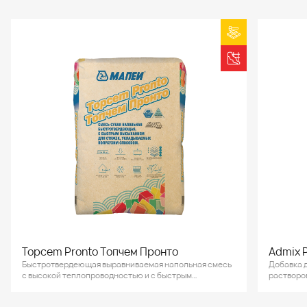
Topcem Pronto Топчем Пронто
Admix 
Быстротвердеющая выравниваемая напольная смесь
Добавка 
с высокой теплопроводностью и с быстрым
растворо
высыханием.