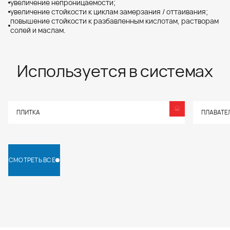
увеличение непроницаемости;
увеличение стойкости к циклам замерзания / оттаивания;
повышение стойкости к разбавленным кислотам, растворам
солей и маслам.
Используется в системах
ПЛИТКА
ПЛАВАТЕ
СМОТРЕТЬ ВСЕ
СМОТРЕТЬ ВСЕ