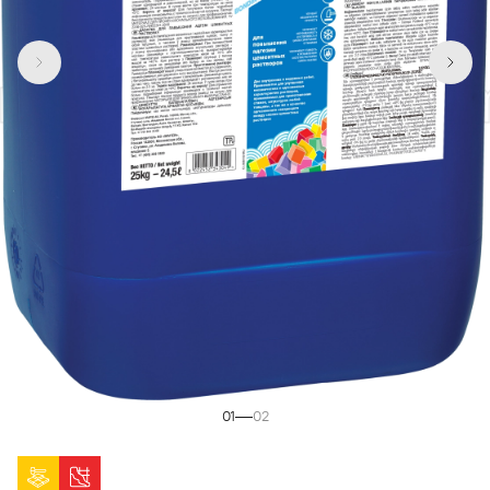
mix P
Admix P
Adm
01
02