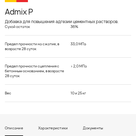
Admix P
Добавка для повышения адгезии цементных растворов.
Сухой остаток
36%
Предел прочности на сжатие, в
33,0 МПа
возрасте 28 суток
Предел прочности сцепления с
> 2,0 МПа
бетонным основанием, в возрасте
28 суток
Вес
10 и 25 кг
Описание
Характеристики
Документы