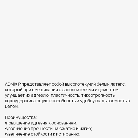
СКАЧАТЬ
СКАЧАТЬ
aomapei_SUBSTRATE-
PREPARATION_100x210mm_'26_web.pd
f
PDF, 3.76 MB
СКАЧАТЬ
СКАЧАТЬ
Mapei'26_Home_Systems_1507_Previe
w.pdf
PDF, 23.22 MB
ADMIX P представляет собой высокотекучий белый латекс,
который при смешивании с заполнителями и цементом
СКАЧАТЬ
улучшает их адгезию, пластичность, тиксотропность,
СКАЧАТЬ
водоудерживающую способность и удобоукладываемость в
целом.
Преимущества:
повышение адгезия к основаниям;
увеличение прочности на сжатие и изгиб;
увеличение стойкости к истиранию;