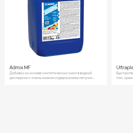
Admix MF
Ultrapl
Добавка на основе синтетических смол в водной
Быстротв
дисперсии с очень низким содержанием летучих
пол, арм
органических веществ.
3 до 40 мм