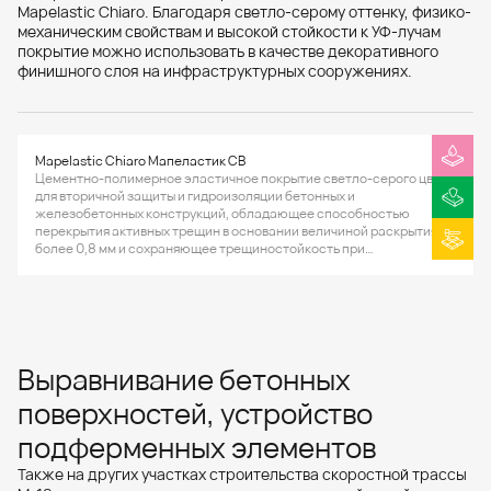
Mapelastic Chiaro. Благодаря светло-серому оттенку, физико-
механическим свойствам и высокой стойкости к УФ-лучам
покрытие можно использовать в качестве декоративного
финишного слоя на инфраструктурных сооружениях.
Mapelastic Chiaro Мапеластик СВ
Цементно-полимерное эластичное покрытие светло-серого цвета
для вторичной защиты и гидроизоляции бетонных и
железобетонных конструкций, обладающее способностью
перекрытия активных трещин в основании величиной раскрытия не
более 0,8 мм и сохраняющее трещиностойкость при
отрицательных температурах.
Выравнивание бетонных
поверхностей, устройство
подферменных элементов
Также на других участках строительства скоростной трассы