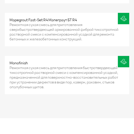
Mapegrout Fast-Set R4 Мапеграут БТ R4
Ремонтная сухая смесь для приготовления
сверхбыстротвердеющей армированной фиброй тиксотропной
растворной смеси с компенсированной усадкой для ремонта
бетонных и железобетонных конструкций.
Monofinish
Ремонтная сухая смесь для приготовления быстротвердеющей
тиксотропной растворной смеси с компенсированной усадкой,
предназначенной для поверхностно-восстановительных работ
при устранении дефектов в виде пор, каверн, раковин, стыков
опалубочных щитов.