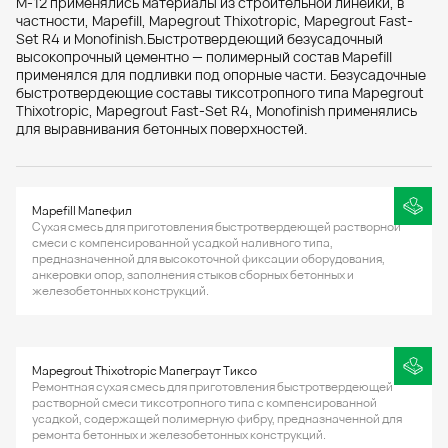
М-12 применялись материалы из строительной линейки, в
частности, Mapefill, Mapegrout Thixotropic, Mapegrout Fast-
Set R4 и Monofinish.Быстротвердеющий безусадочный
высокопрочный цементно — полимерный состав Mapefill
применялся для подливки под опорные части. Безусадочные
быстротвердеющие составы тиксотропного типа Mapegrout
Thixotropic, Mapegrout Fast-Set R4, Monofinish применялись
для выравнивания бетонных поверхностей.
Mapefill Мапефил
Сухая смесь для приготовления быстротвердеющей растворной
смеси с компенсированной усадкой наливного типа,
предназначенной для высокоточной фиксации оборудования,
анкеровки опор, заполнения стыков сборных бетонных и
железобетонных конструкций.
Mapegrout Thixotropic Мапеграут Тиксо
Ремонтная сухая смесь для приготовления быстротвердеющей
растворной смеси тиксотропного типа с компенсированной
усадкой, содержащей полимерную фибру, предназначенной для
ремонта бетонных и железобетонных конструкций.