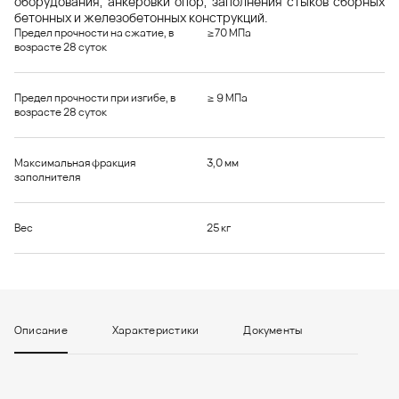
оборудования, анкеровки опор, заполнения стыков сборных
бетонных и железобетонных конструкций.
Предел прочности на сжатие, в
≥70 МПа
возрасте 28 суток
Предел прочности при изгибе, в
≥ 9 МПа
возрасте 28 суток
Максимальная фракция
3,0 мм
заполнителя
Вес
25 кг
Описание
Характеристики
Документы