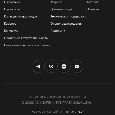
О компании
Журнал
Каталог
Где купить
Документация
Объекты
Калькулятор расходов
Техническая поддержка
Карьера
Отраслевые решения
Контакты
Академия
Социальная ответственность
Пользовательское соглашение
Мы используем файлы cookies, чтобы улучшить
работу сайта и предоставить вам больше
ПОЛИТИКА КОНФИДЕНЦИАЛЬНОСТИ
возможностей. Продолжая использовать сайт,
© 2026. АО «МАПЕИ». ВСЕ ПРАВА ЗАЩИЩЕНЫ.
вы соглашаетесь с
условиями использования
cookie.
РАЗРАБОТКА САЙТА —
ITS.AGENCY