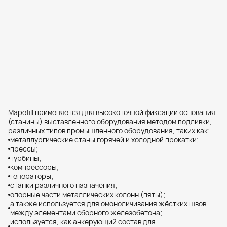
СС РБ №00030 по 05.06.2027 г.
(Mapegrout Thixotropic, Hi-Flow,
Mapefill, СТБ 1464-2024).pdf
PDF, 4.25 MB
СКАЧАТЬ
СКАЧАТЬ
СС РБ №02347 по 21.02.2028 г.
(Mapegrout Thixotropic, Hi-Flow,
Mapefill, СТБ 1307).pdf
Mapefill применяется для высокоточной фиксации основания
(станины) выставленного оборудования методом подливки,
PDF, 4.25 MB
различных типов промышленного оборудования, таких как:
СКАЧАТЬ
металлургические станы горячей и холодной прокатки;
СКАЧАТЬ
прессы;
турбины;
компрессоры;
генераторы;
станки различного назначения;
опорные части металлических колонн (пяты);
а также используется для омоноличивания жёстких швов
между элементами сборного железобетона;
используется, как анкерующий состав для