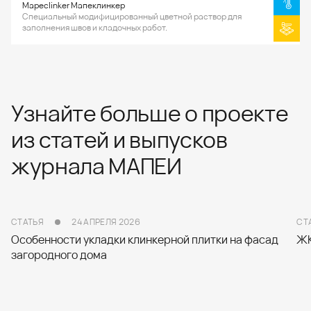
Mapeclinker Мапеклинкер
Специальный модифицированный цветной раствор для
заполнения швов и кладочных работ.
Узнайте больше о проекте
из статей и выпусков
журнала МАПЕИ
СТАТЬЯ
24 АПРЕЛЯ 2026
СТ
Особенности укладки клинкерной плитки на фасад
ЖК
загородного дома