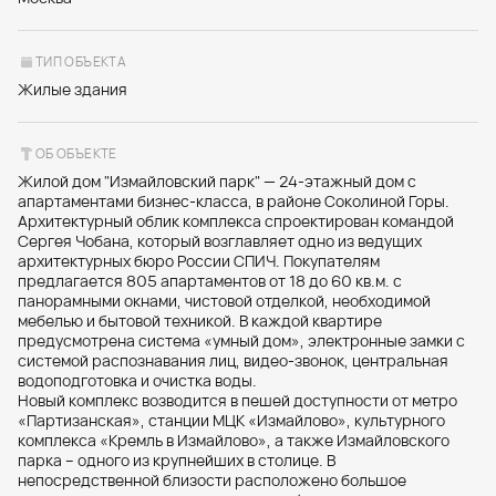
ТИП ОБЪЕКТА
Жилые здания
ОБ ОБЪЕКТЕ
Жилой дом "Измайловский парк" — 24-этажный дом с
апартаментами бизнес-класса, в районе Соколиной Горы.
Архитектурный облик комплекса спроектирован командой
Сергея Чобана, который возглавляет одно из ведущих
архитектурных бюро России СПИЧ. Покупателям
предлагается 805 апартаментов от 18 до 60 кв.м. с
панорамными окнами, чистовой отделкой, необходимой
мебелью и бытовой техникой. В каждой квартире
предусмотрена система «умный дом», электронные замки с
системой распознавания лиц, видео-звонок, центральная
водоподготовка и очистка воды.
Новый комплекс возводится в пешей доступности от метро
«Партизанская», станции МЦК «Измайлово», культурного
комплекса «Кремль в Измайлово», а также Измайловского
парка – одного из крупнейших в столице. В
непосредственной близости расположено большое