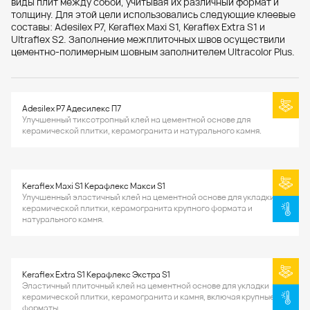
виды плит между собой, учитывая их различный формат и
толщину. Для этой цели использовались следующие клеевые
составы: Adesilex P7, Keraflex Maxi S1, Keraflex Extra S1 и
Ultraflex S2. Заполнение межплиточных швов осуществили
цементно-полимерным шовным заполнителем Ultracolor Plus.
Adesilex P7 Адесилекс П7
Улучшенный тиксотропный клей на цементной основе для
керамической плитки, керамогранита и натурального камня.
Keraflex Maxi S1 Керафлекс Макси S1
Улучшенный эластичный клей на цементной основе для укладки
керамической плитки, керамогранита крупного формата и
натурального камня.
Keraflex Extra S1 Керафлекс Экстра S1
Эластичный плиточный клей на цементной основе для укладки
керамической плитки, керамогранита и камня, включая крупные
форматы.