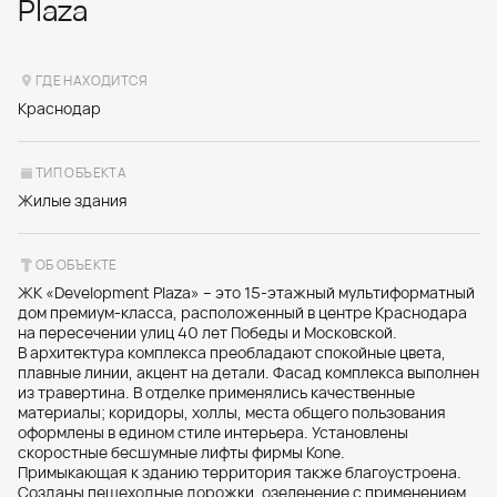
Plaza
ГДЕ НАХОДИТСЯ
Краснодар
ТИП ОБЪЕКТА
Жилые здания
ОБ ОБЪЕКТЕ
ЖК «Development Plaza» – это 15-этажный мультиформатный
дом премиум-класса, расположенный в центре Краснодара
на пересечении улиц 40 лет Победы и Московской.
В архитектура комплекса преобладают спокойные цвета,
плавные линии, акцент на детали. Фасад комплекса выполнен
из травертина. В отделке применялись качественные
материалы; коридоры, холлы, места общего пользования
оформлены в едином стиле интерьера. Установлены
скоростные бесшумные лифты фирмы Kone.
Примыкающая к зданию территория также благоустроена.
Созданы пешеходные дорожки, озеленение с применением