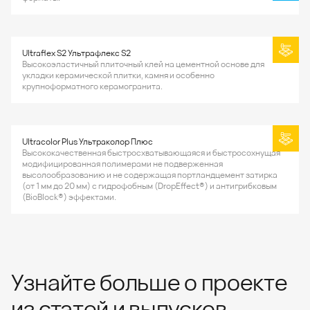
Ultraflex S2 Ультрафлекс S2
Высокоэластичный плиточный клей на цементной основе для
укладки керамической плитки, камня и особенно
крупноформатного керамогранита.
Ultracolor Plus Ультраколор Плюс
Высококачественная быстросхватывающаяся и быстросохнущая
модифицированная полимерами не подверженная
высолообразованию и не содержащая портландцемент затирка
(от 1 мм до 20 мм) с гидрофобным (DropEffect®) и антигрибковым
(BioBlock®) эффектами.
Узнайте больше о проекте
из статей и выпусков