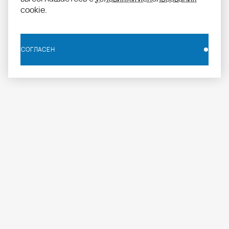
cookie.
СОГЛАСЕН
СОГЛАСЕН
info.russia@aomapei.ru
+ 7 495 258 55 20
АО «МАПЕИ»: ул. Дербеневская набережная, д. 7,
стр. 4, Москва, Россия, 115114
МАПЕИ
ПРОФЕССИОНАЛАМ
ПРОДУКЦИЯ
О компании
Журнал
Каталог