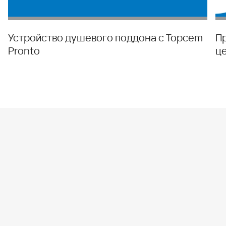
Устройство душевого поддона с Topcem
П
Pronto
ц