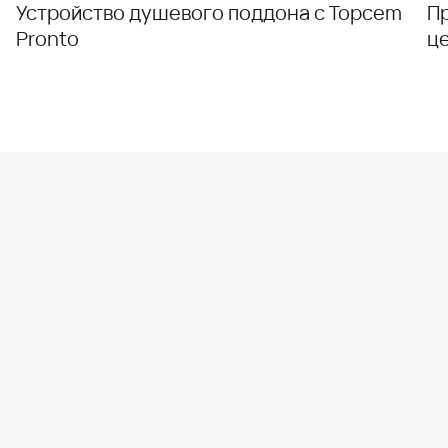
Устройство душевого поддона с Topcem
П
Pronto
ц