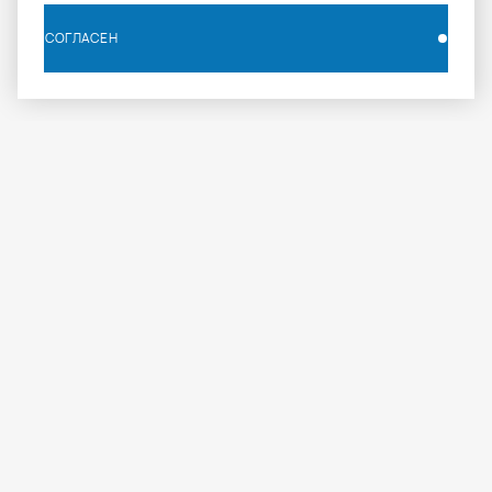
СОГЛАСЕН
СОГЛАСЕН
info.russia@aomapei.ru
+ 7 495 258 55 20
АО «МАПЕИ»: ул. Дербеневская набережная, д. 7,
стр. 4, Москва, Россия, 115114
МАПЕИ
ПРОФЕССИОНАЛАМ
ПРОДУКЦИЯ
О компании
Журнал
Каталог
Где купить
Документация
Объекты
Калькулятор расходов
Техническая поддержка