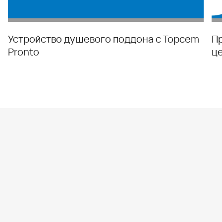
Устройство душевого поддона с Topcem
П
Pronto
ц