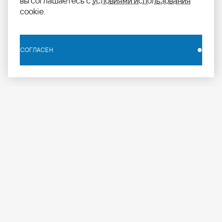
вы соглашаетесь с
условиями использования
cookie.
СОГЛАСЕН
СОГЛАСЕН
info.russia@aomapei.ru
+ 7 495 258 55 20
АО «МАПЕИ»: ул. Дербеневская набережная, д. 7,
стр. 4, Москва, Россия, 115114
МАПЕИ
ПРОФЕССИОНАЛАМ
ПРОДУКЦИЯ
О компании
Журнал
Каталог