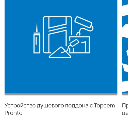
Устройство душевого поддона с Topcem
П
Pronto
ц