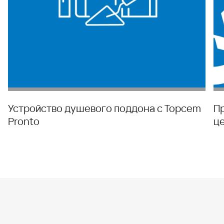
Устройство душевого поддона с Topcem
П
Pronto
ц