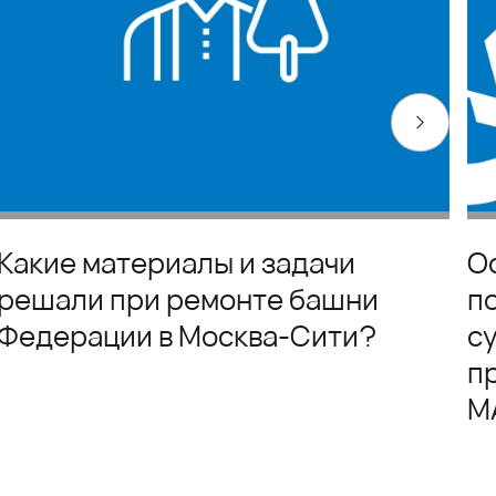
Какие материалы и задачи
О
решали при ремонте башни
п
Федерации в Москва-Сити?
с
п
М