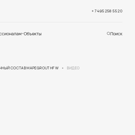
+ 7 495 258 55 20
ссионалам
Объекты
Поиск
хническая
ддержка
кументация
раслевые решения
ЧНЫЙ СОСТАВ MAPEGROUT HF W
ВИДЕО
адемия