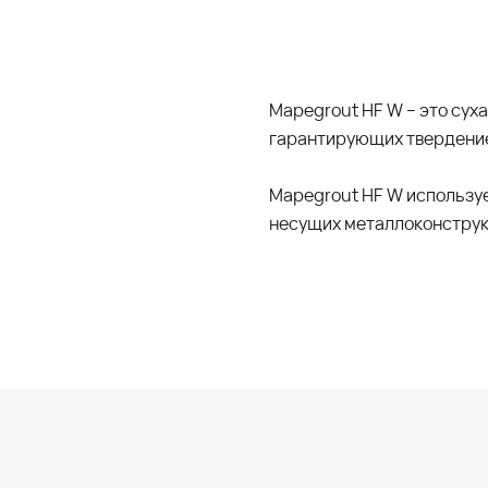
Mapegrout HF W – это сух
гарантирующих твердение
Mapegrout HF W используе
несущих металлоконструкц