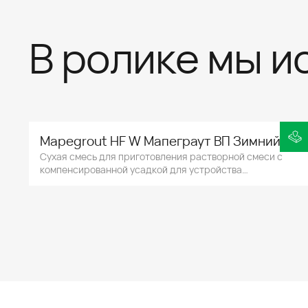
В ролике мы и
Mapegrout HF W Мапеграут ВП Зимний
Сухая смесь для приготовления растворной смеси с
компенсированной усадкой для устройства
фундаментных плит, конструктивных слоев между
фундаментными плитами и опорными пластинами
металлоконструкций при температуре окружающего
воздуха не ниже –10°C.