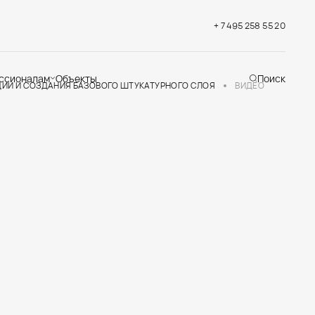
+ 7 495 258 55 20
ссионалам
Объекты
Поиск
ИИ И СОЗДАНИЯ БАЗОВОГО ШТУКАТУРНОГО СЛОЯ
ВИДЕО
хническая
ддержка
кументация
раслевые решения
адемия