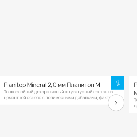
Planitop Mineral 2,0 мм Планитоп М
P
Тонкослойный декоративный штукатурный состав на
цементной основе с полимерными добавками, фактура
Т
зернистая типа "шуба".
ц
т