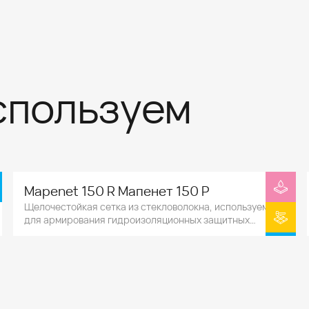
спользуем
Mapenet 150 R Мапенет 150 Р
Щелочестойкая сетка из стекловолокна, используемая
для армирования гидроизоляционных защитных
покрытий, трещиностойких мембран и цементных
армирующих слоев.