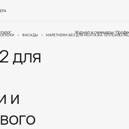
ЕРА
аталог
Журнал и семинары
Профе
ЕОУРОКИ
ФАСАДЫ
MAPETHERM AR2 ДЛЯ МОНТАЖА ТЕПЛОИЗОЛЯЦ
2 для
Семинары
Те
Новости
по
Статьи
До
Мир Мапеи
От
Мнения
Ак
и и
вого