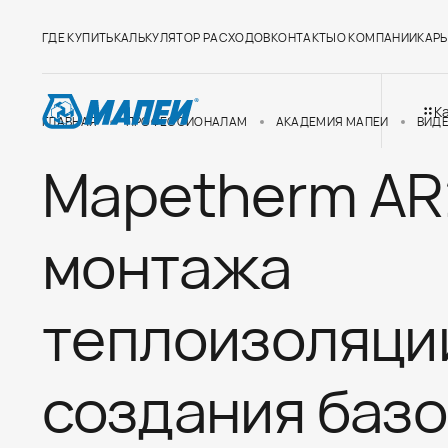
ГДЕ КУПИТЬ
КАЛЬКУЛЯТОР РАСХОДОВ
КОНТАКТЫ
О КОМПАНИИ
КАРЬ
К
ГЛАВНАЯ
ПРОФЕССИОНАЛАМ
АКАДЕМИЯ МАПЕИ
ВИД
Mapetherm AR
монтажа
теплоизоляци
создания базо