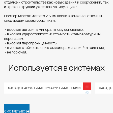
отделке и строительстве как новых зданий и сооружений, так
и в реконструкции уже эксплуатирующихся.
Planitop Mineral Graffiato 2,5 мм после высыхания отвечает
следующим характеристикам:
• высокая адгезия к минеральному основанию;
• высокая ударостойкость и стойкость к температурным
перепадам;
• высокая паропроницаемость;
• высокая стойкость к циклам замораживания/ оттаивания;
• не горючая.
Используется в системах
ФАСАД С НАРУЖНЫМИ ШТУКАТУРНЫМИ СЛОЯМИ
ФАСАД С
СМОТРЕТЬ ВСЕ