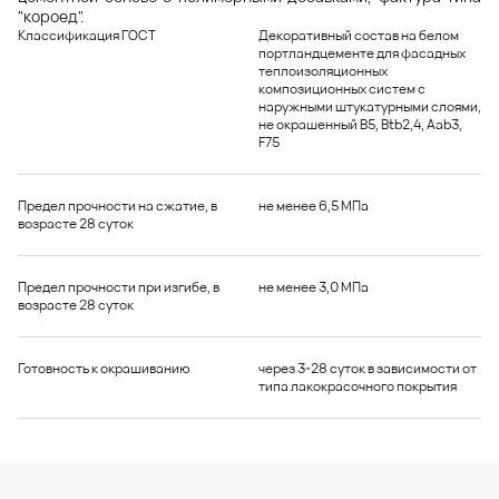
"короед".
Классификация ГОСТ
Декоративный состав на белом
портландцементе для фасадных
теплоизоляционных
композиционных систем с
наружными штукатурными слоями,
не окрашенный B5, Btb2,4, Aab3,
F75
Предел прочности на сжатие, в
не менее 6,5 МПа
возрасте 28 суток
Предел прочности при изгибе, в
не менее 3,0 МПа
возрасте 28 суток
Готовность к окрашиванию
через 3-28 суток в зависимости от
типа лакокрасочного покрытия