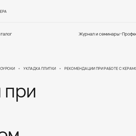
ЕРА
аталог
Журнал и семинары
Профе
Семинары
Те
Новости
по
Статьи
До
Мир Мапеи
От
ЕОУРОКИ
УКЛАДКА ПЛИТКИ
РЕКОМЕНДАЦИИ ПРИ РАБОТЕ С КЕРА
Мнения
Ак
 при
ом