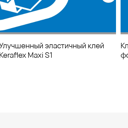
Улучшенный эластичный клей
К
Keraflex Maxi S1
ф