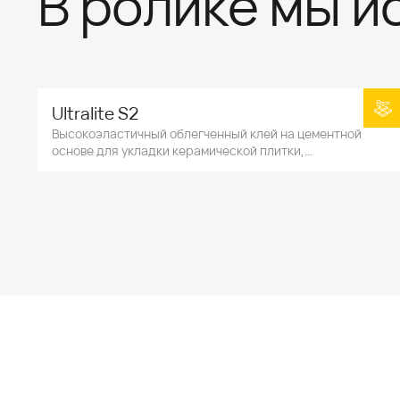
В ролике мы и
Ultralite S2
Высокоэластичный облегченный клей на цементной
основе для укладки керамической плитки,
натурального камня, идеален для укладки тонкого
керамогранита.