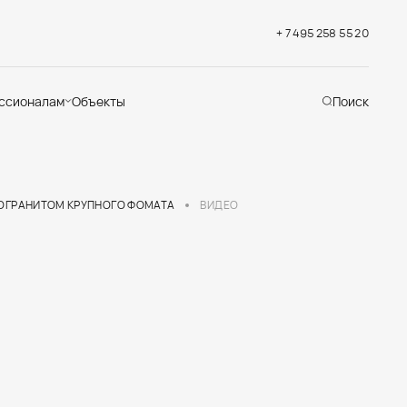
+ 7 495 258 55 20
ссионалам
Объекты
Поиск
хническая
ддержка
кументация
раслевые решения
МОГРАНИТОМ КРУПНОГО ФОМАТА
ВИДЕО
адемия