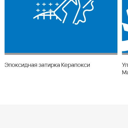
Эпоксидная затирка Керапокси
У
Ma