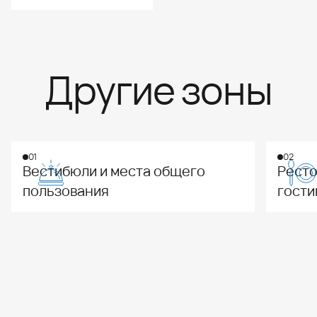
помещениях отелей и
гостиниц.
Другие зоны
01
02
Вестибюли и места общего
Ресто
пользования
гости