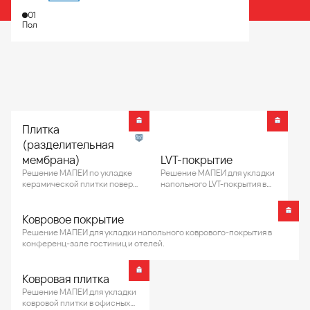
01
Пол
Плитка
(разделительная
мембрана)
LVT-покрытие
Решение МАПЕИ по укладке
Решение МАПЕИ для укладки
керамической плитки поверх
напольного LVT-покрытия в
разделительной
конференц-зале гостиниц и
трещиностойкой мембраны.
отелей.
Ковровое покрытие
Решение МАПЕИ для укладки напольного коврового-покрытия в
конференц-зале гостиниц и отелей.
Ковровая плитка
Решение МАПЕИ для укладки
ковровой плитки в офисных