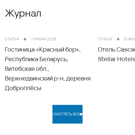
Журнал
СТАТЬЯ
11 ИЮНЯ 2026
СТАТЬЯ
8 ИЮ
Гостиница «Красный бор»,
Отель Casca
Республика Беларусь,
Stellar Hotel
Витебская обл.,
Верхнедвинский р-н, деревня
Доброплёсы
СМОТРЕТЬ ВСЕ
СМОТРЕТЬ ВСЕ