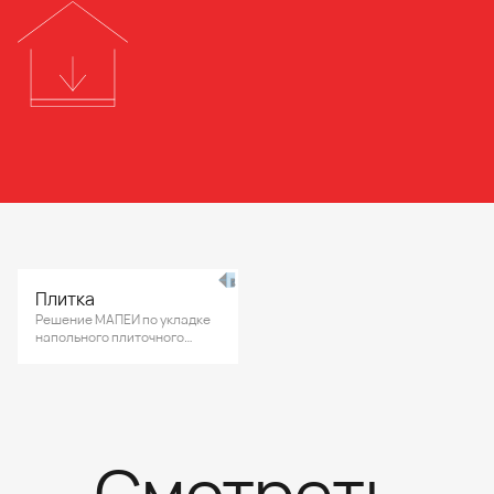
Плитка
Решение МАПЕИ по укладке
напольного плиточного
покрытия в помещении для
хранения продуктов питания
среднего образовательного
учреждения.
Смотреть