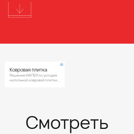
Ковровая плитка
Решение МАПЕИ по укладке
напольной ковровой плитки в
учительской, офисном
помещении среднего
образовательного
учреждения.
Смотреть