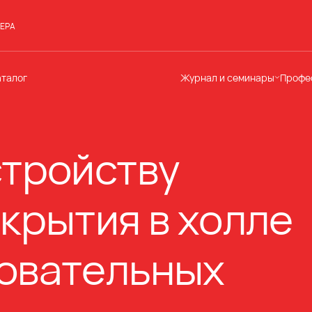
ЕРА
аталог
Журнал и семинары
Профе
Семинары
Те
Новости
по
Статьи
До
стройству
Мир Мапеи
От
Мнения
Ак
крытия в холле
овательных