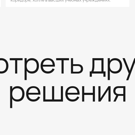
треть др
решения