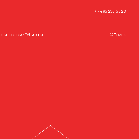
+ 7 495 258 55 20
ссионалам
Объекты
Поиск
хническая
ддержка
кументация
раслевые решения
адемия