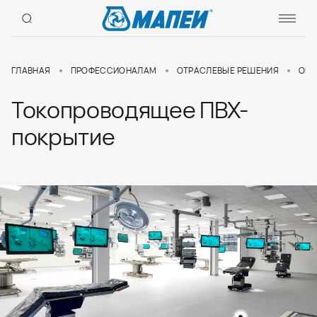
ГЛАВНАЯ
ПРОФЕССИОНАЛАМ
ОТРАСЛЕВЫЕ РЕШЕНИЯ
ОБР
Токопроводящее ПВХ-
покрытие
Токопроводящее ПВХ-
Клей для токопроводящего
покрытие