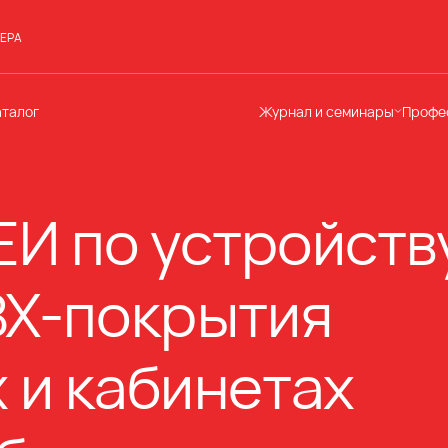
ЕРА
аталог
Журнал и семинары
Профе
Семинары
Те
Новости
по
Статьи
До
И по устройств
Мир Мапеи
От
Мнения
Ак
ВХ-покрытия
 и кабинетах