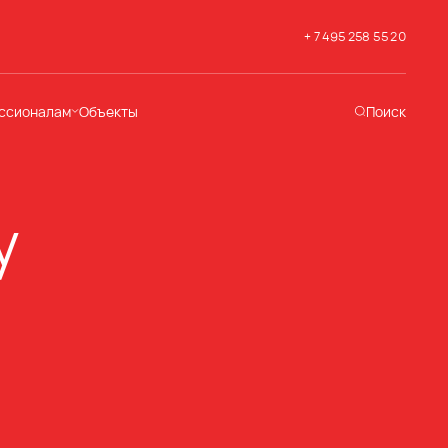
+ 7 495 258 55 20
ссионалам
Объекты
Поиск
хническая
ддержка
кументация
у
раслевые решения
адемия