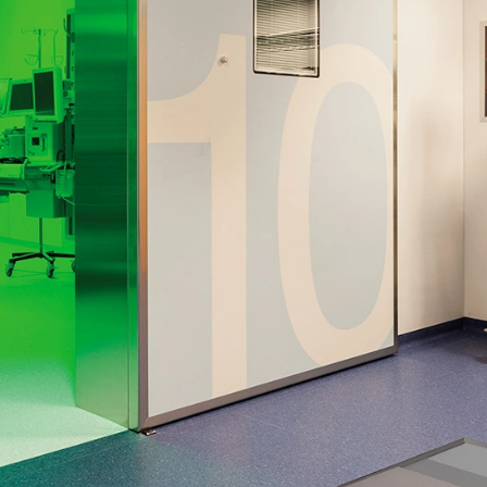
Самовыравнивающийся н
НА ВЫБОР
ULTRAPLAN RENOV
ей для ПВХ-покрытия + токопроводящая
Быстротвердеющий 
Грунт + токопроводящая добавка
наливной пол, армир
бавка
нанесения от 3 до 40 
Грунт
ADMIX MF
ULTRAPLAN ECO 
Добавка на основе синтетических смол в в
Самовыравнивающий