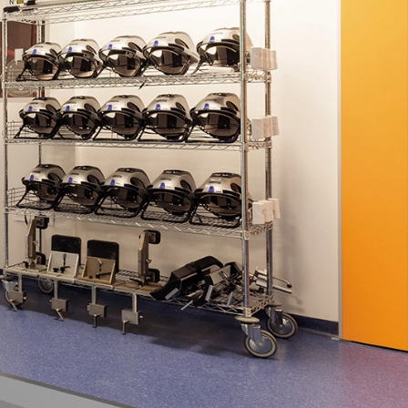
аливной пол
ATION УЛЬТРАПЛАН Р
самовыравнивающийся
ованный фиброй, с толщиной
мм.
УЛЬТРАПЛАН ЭКО
одной
ся быстросхватывающийся