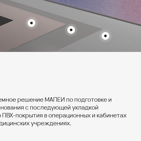
тучих
 внутри помещений для
MIX MF
в от 1 до 10 мм на новых или
бавка на основе синтетических смол в водной
иях, подготавливая их к
сперсии с очень низким содержанием летучих
пол...
ганических веществ.
емное решение МАПЕИ по подготовке и
нования с последующей укладкой
 ПВХ-покрытия в операционных и кабинетах
едицинских учреждениях.