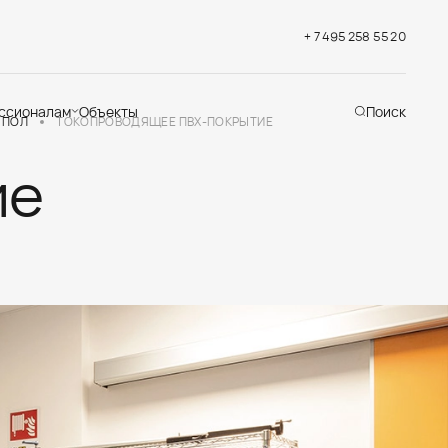
+ 7 495 258 55 20
ссионалам
Объекты
Поиск
ПОЛ
ТОКОПРОВОДЯЩЕЕ ПВХ-ПОКРЫТИЕ
ие
хническая
ддержка
кументация
раслевые решения
адемия