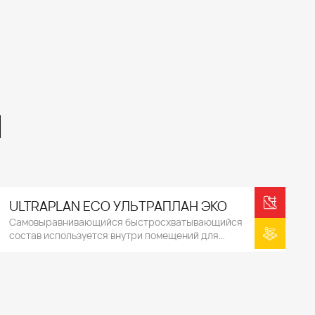
ы
ULTRAPLAN ECO УЛЬТРАПЛАН ЭКО
Самовыравнивающийся быстросхватывающийся
состав используется внутри помещений для
выравнивания перепадов от 1 до 10 мм на новых или
существующих основаниях, подготавливая их к укладке
всех видов напольных покрытий.