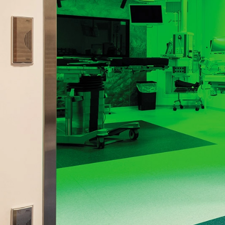
Кл
до