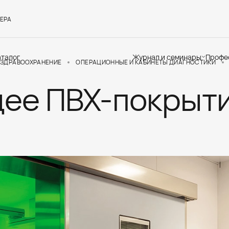
ЕРА
аталог
Журнал и семинары
Профе
ЗДРАВООХРАНЕНИЕ
ОПЕРАЦИОННЫЕ И КАБИНЕТЫ ДИАГНОСТИКИ
ее ПВХ-покрыт
Семинары
Те
Новости
по
Статьи
До
Мир Мапеи
От
Мнения
Ак